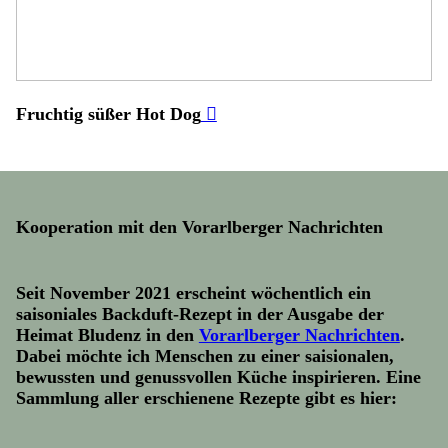
Fruchtig süßer Hot Dog
︎︎︎
Kooperation mit den Vorarlberger Nachrichten
Seit November 2021 erscheint wöchentlich ein
saisoniales Backduft-Rezept in der Ausgabe der
Heimat Bludenz in den
Vorarlberger Nachrichten
.
Dabei möchte ich Menschen zu einer saisionalen,
bewussten und genussvollen Küche inspirieren. Eine
Sammlung aller erschienene Rezepte gibt es hier: