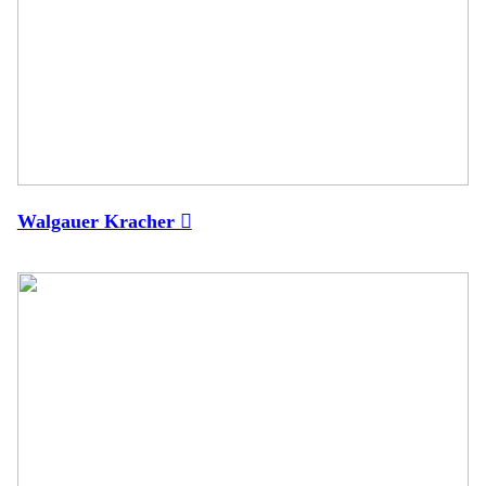
Walgauer Kracher ︎︎︎