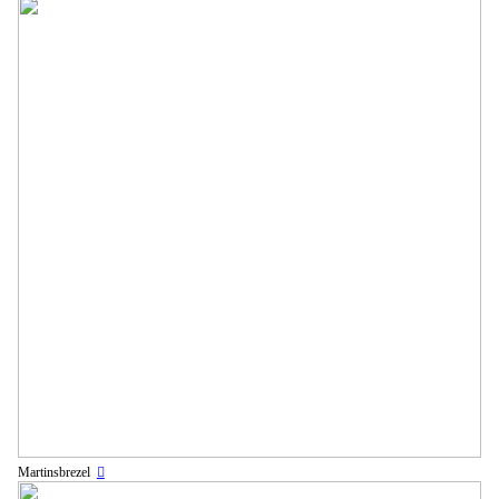
Martinsbrezel
︎︎︎