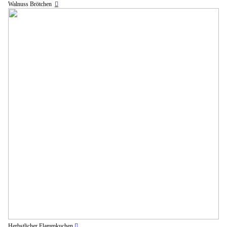
Walnuss Brötchen
︎︎︎
Herbstlicher Flammkuchen
︎︎︎