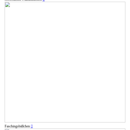
Faschingsbällchen
︎︎︎