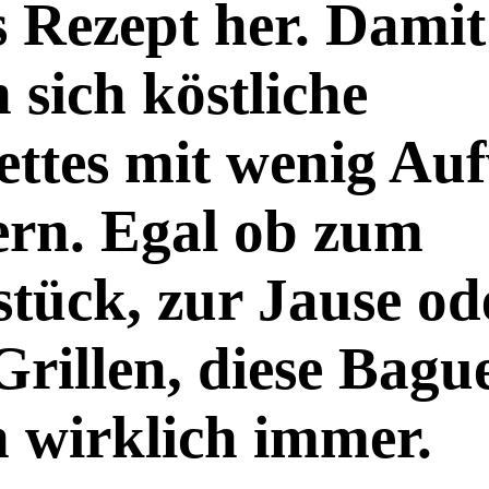
s Rezept her. Damit
n sich köstliche
ettes mit wenig Au
ern. Egal ob zum
tück, zur Jause od
rillen, diese Bague
 wirklich immer.