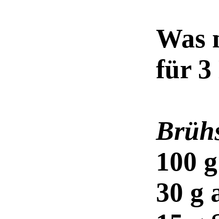
Was 
für 3
Brüh
100 g
30 g 