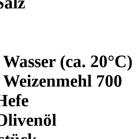
Salz
 Wasser (ca. 20°C)
g Weizenmehl 700
Hefe
Olivenöl