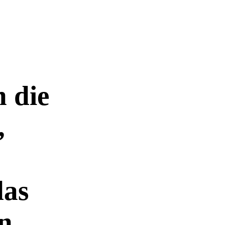
 die
,
das
n