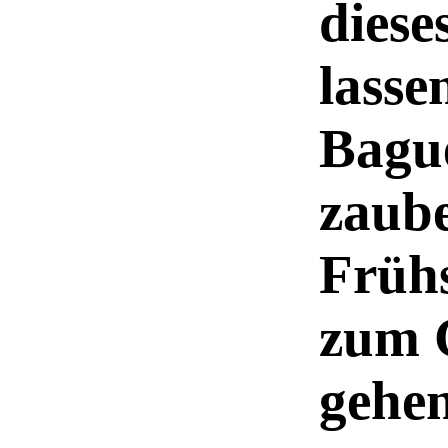
diese
lasse
Bagu
zaub
Frühs
zum G
gehen