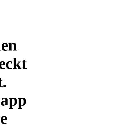
nen
eckt
.
napp
ne