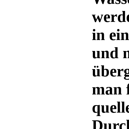
werde
in ei
und 
überg
man f
quell
Durch