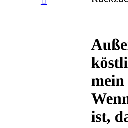
Auße
köstl
mein 
Wenn 
ist, 