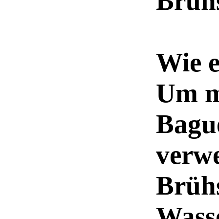
Brüh
Wie e
Um me
Bagu
verwe
Brühs
Wass