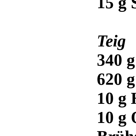
15 g 
Teig
340 g
620 
10 g 
10 g 