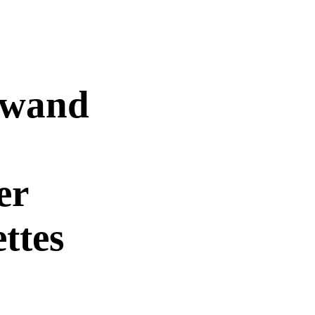
fwand
er
ttes