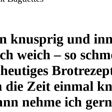
n knusprig und in
ich weich – so schm
heutiges Brotrezept
die Zeit einmal k
dann nehme ich ger